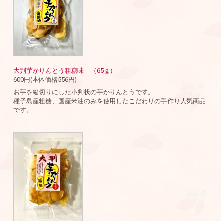
大判芋かりんとう粗糖味 （65ｇ）
600円(本体価格556円)
お芋を縦切りにした小判状の芋かりんとうです。
種子島産粗糖、国産米油のみを使用したこだわりの手作り人気商品
です。