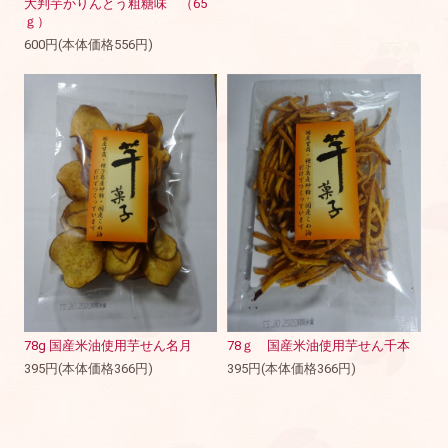
大判芋かりんとう粗糖味 （65
ｇ）
600円(本体価格556円)
78g 国産米油使用芋せん名月
78ｇ 国産米油使用芋せん千本
395円(本体価格366円)
395円(本体価格366円)