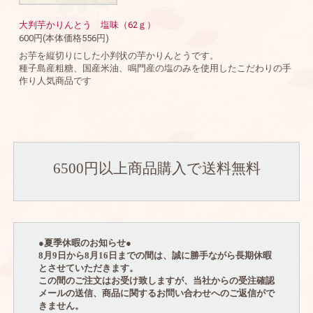
大判芋かりんとう 塩味（62ｇ）
600円(本体価格556円)
お芋を縦切りにした小判状の芋かりんとうです。
種子島産粗糖、国産米油、鳴門産の塩のみを使用したこだわりの手
作り人気商品です
6500円以上商品購入で送料無料
●
夏季休暇のお知らせ
●
8
月
9
日から
8
月
16
日までの間は、誠に勝手ながら長期休暇
とさせていただきます。
この間のご注文はお受け致しますが、当社からの受注確認
メールの送信、商品に関するお問い合わせへのご返信がで
きません。