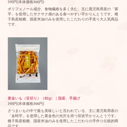
395円(本体価格366円)
ポリフェノール成分、食物繊維を多く含む、主に鹿児島県産の「紫
芋」を使用したサクサク感のある食べやすい芋かりんとうです。種
子島産粗糖、国産米油のみを使用したこだわりの手造り大人気商品
です。
黄金いも（笹切り）（82g）｜国産、手揚げ
395円(本体価格366円)
さつまいもの中で最も美味しいと言われている、主に鹿児島県産の
「金時芋」を使用した黄金色の光沢を持つ笹状芋かりんとうです。
種子島産粗糖、国産米油のみを使用したこだわりの手作り伝統的商
品です。