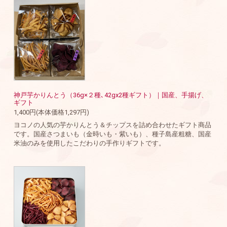
神戸芋かりんとう（36g×２種､42gx2種ギフト）｜国産、手揚げ、
ギフト
1,400円(本体価格1,297円)
ヨコノの人気の芋かりんとう＆チップスを詰め合わせたギフト商品
です。国産さつまいも（金時いも・紫いも）、種子島産粗糖、国産
米油のみを使用したこだわりの手作りギフトです。