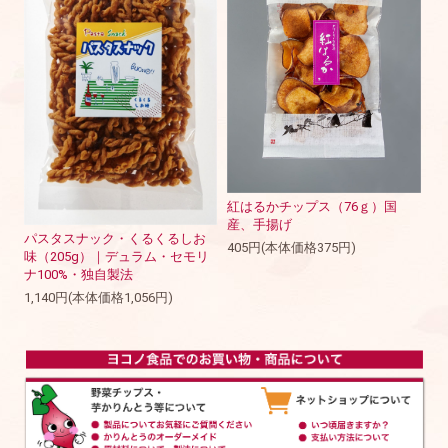
紅はるかチップス（76ｇ）国
産、手揚げ
パスタスナック・くるくるしお
405円(本体価格375円)
味（205g）｜デュラム・セモリ
ナ100%・独自製法
1,140円(本体価格1,056円)