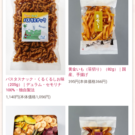
黄金いも（笹切り）（82g）｜国
産、手揚げ
パスタスナック・くるくるしお味
395円(本体価格366円)
（205g）｜デュラム・セモリナ
100%・独自製法
1,140円(本体価格1,056円)