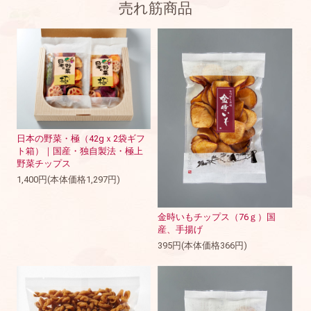
売れ筋商品
日本の野菜・極（42gｘ2袋ギフ
ト箱）｜国産・独自製法・極上
野菜チップス
1,400円(本体価格1,297円)
金時いもチップス（76ｇ）国
産、手揚げ
395円(本体価格366円)