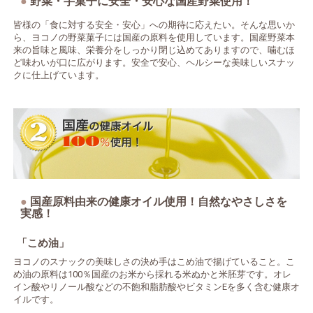
野菜・芋菓子に安全・安心な国産野菜使用！
皆様の「食に対する安全・安心」への期待に応えたい。そんな思いか
ら、ヨコノの野菜菓子には国産の原料を使用しています。国産野菜本
来の旨味と風味、栄養分をしっかり閉じ込めてありますので、噛むほ
ど味わいが口に広がります。安全で安心、ヘルシーな美味しいスナッ
クに仕上げています。
国産原料由来の健康オイル使用！自然なやさしさを
実感！
「こめ油」
ヨコノのスナックの美味しさの決め手はこめ油で揚げていること。こ
め油の原料は100％国産のお米から採れる米ぬかと米胚芽です。オレ
イン酸やリノール酸などの不飽和脂肪酸やビタミンEを多く含む健康オ
イルです。