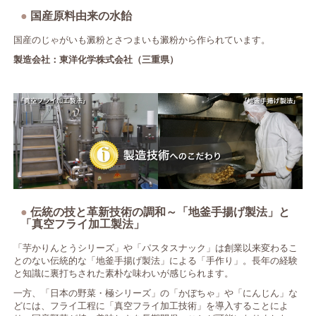
国産原料由来の水飴
国産のじゃがいも澱粉とさつまいも澱粉から作られています。
製造会社：東洋化学株式会社（三重県）
伝統の技と革新技術の調和～「地釜手揚げ製法」と
「真空フライ加工製法」
「芋かりんとうシリーズ」や「パスタスナック」は創業以来変わるこ
とのない伝統的な「地釜手揚げ製法」による「手作り」。長年の経験
と知識に裏打ちされた素朴な味わいが感じられます。
一方、「日本の野菜・極シリーズ」の「かぼちゃ」や「にんじん」な
どには、フライ工程に「真空フライ加工技術」を導入することによ