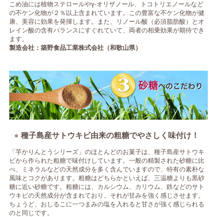
こめ油には植物ステロールやγ-オリザノール、トコトリエノールなど
の不ケン化物が２％以上含まれています。この豊富な不ケン化物が健
康、美容に効果を発揮します。また、リノール酸（必須脂肪酸）とオ
レイン酸の含有バランスにすぐれていて、両者の相乗効果が期待でき
ます。
製造会社：築野食品工業株式会社（和歌山県）
種子島産サトウキビ由来の粗糖でやさしく味付け！
「芋かりんとうシリーズ」のほとんどのお菓子は、種子島産サトウキ
ビから作られた粗糖で味付けしています。一般の精製された砂糖に比
べ、ミネラルなどの天然成分を多く含んでいますので、特有の素朴な
風味とコクがあります。粗糖はどちらかといえば、三温糖よりも黒砂
糖に近い砂糖です。粗糖には、カルシウム、カリウム、鉄などのサト
ウキビの天然成分が含まれており、それが甘みを強く感じさせます。
ちょうど、おしるこに一つまみの塩を入れると甘さが強く感じられる
のと同じです。