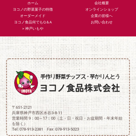
ホーム
会社概要
ヨコノの野菜菓子の特徴
オンラインショップ
オーダーメイド
企業の皆様へ
ヨコノ食品何でもQ＆A
お問い合わせ
> 神戸いもや
〒651-2121
兵庫県神戸市西区水谷3-8-11
営業時間 9：00～17：00（土・日・祝日・お盆期間・年末年始
を除く）
Tel: 078-913-2381 Fax: 078-913-5023