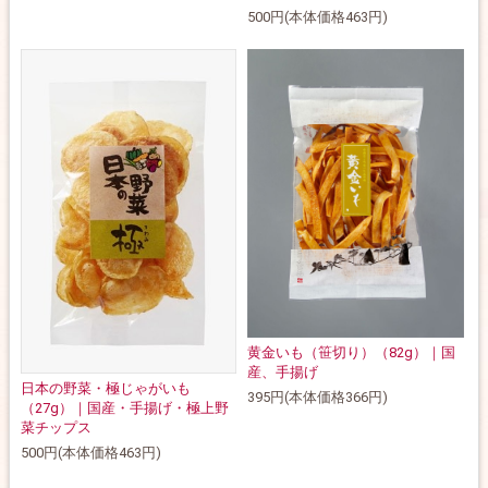
500円(本体価格463円)
黄金いも（笹切り）（82g）｜国
産、手揚げ
日本の野菜・極じゃがいも
395円(本体価格366円)
（27g）｜国産・手揚げ・極上野
菜チップス
500円(本体価格463円)