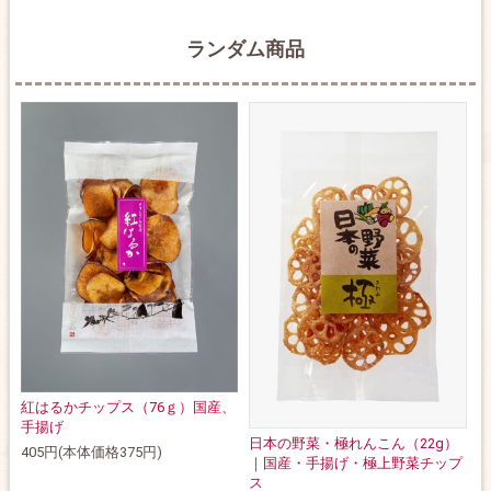
ランダム商品
紅はるかチップス（76ｇ）国産、
手揚げ
日本の野菜・極れんこん（22g）
405円(本体価格375円)
｜国産・手揚げ・極上野菜チップ
ス