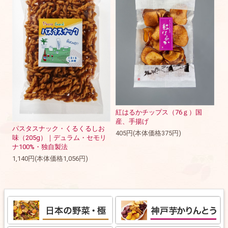
紅はるかチップス（76ｇ）国
産、手揚げ
パスタスナック・くるくるしお
405円(本体価格375円)
味（205g）｜デュラム・セモリ
ナ100%・独自製法
1,140円(本体価格1,056円)