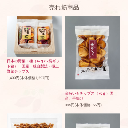
売れ筋商品
日本の野菜・極（42gｘ2袋ギフ
ト箱）｜国産・独自製法・極上
野菜チップス
1,400円(本体価格1,297円)
金時いもチップス（76ｇ）国
産、手揚げ
395円(本体価格366円)